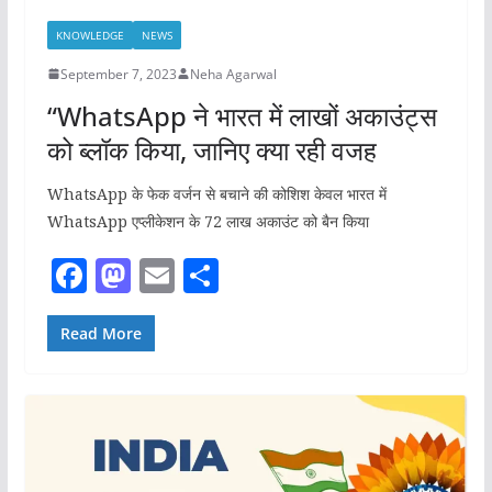
KNOWLEDGE
NEWS
September 7, 2023
Neha Agarwal
“WhatsApp ने भारत में लाखों अकाउंट्स
को ब्लॉक किया, जानिए क्या रही वजह
WhatsApp के फेक वर्जन से बचाने की कोशिश केवल भारत में
WhatsApp एप्लीकेशन के 72 लाख अकाउंट को बैन किया
F
M
E
S
a
a
m
h
c
st
ai
ar
Read More
e
o
l
e
b
d
o
o
o
n