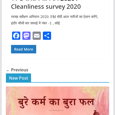
Cleanliness survey 2020
स्वच्छ सर्वेक्षण अभियान 2020: PM मोदी आज नतीजों का ऐलान करेंगे,
इंदौर चौथी बार सफाई में नंबर -1 , कोई
F
M
E
S
a
a
m
h
c
st
ai
ar
Read More
e
o
l
e
b
d
← Previous
o
o
New Post
o
n
k