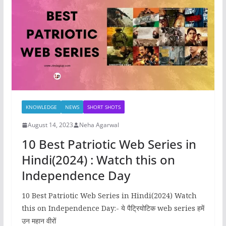
o
o
o
n
k
KNOWLEDGE
NEWS
SHORT SHOTS
August 14, 2023
Neha Agarwal
10 Best Patriotic Web Series in
Hindi(2024) : Watch this on
Independence Day
10 Best Patriotic Web Series in Hindi(2024) Watch
this on Independence Day:- ये पैट्रियोटिक web series हमें
उन महान वीरों