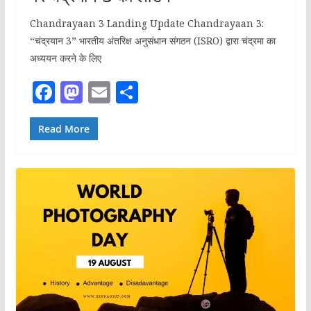
Chandrayaan 3 Landing Update Chandrayaan 3:
“चंद्रयान 3” भारतीय अंतरिक्ष अनुसंधान संगठन (ISRO) द्वारा चंद्रमा का
अध्ययन करने के लिए
F
M
E
S
a
a
m
h
c
st
ai
ar
Read More
e
o
l
e
b
d
o
o
o
n
k