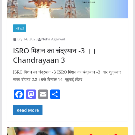
NEWS
July 14, 2023
Neha Agarwal
ISRO मिशन का चंद्रयान -3 ।।
Chandrayaan 3
ISRO मिशन का चंद्रयान -3 ISRO मिशन का चंद्रयान -3 वार शुक्रवार
समय दोपहर 2.35 बजे दिनांक 14 जुलाई लैंडर
F
M
E
S
a
a
m
h
c
st
ai
ar
Read More
e
o
l
e
b
d