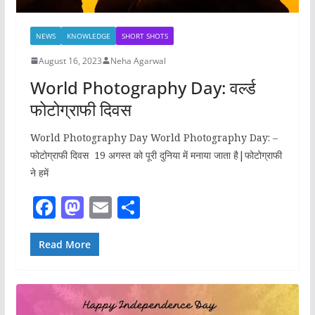
NEWS
KNOWLEDGE
SHORT SHOTS
August 16, 2023
Neha Agarwal
World Photography Day: वर्ल्ड
फोटोग्राफी दिवस
World Photography Day World Photography Day: –
फोटोग्राफी दिवस 19 अगस्त को पूरी दुनिया में मनाया जाता है|फोटोग्राफी
ने हमें
F
M
E
S
a
a
m
h
c
st
ai
ar
Read More
e
o
l
e
b
d