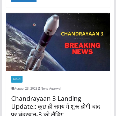
c
st
ai
ar
e
o
l
e
b
d
o
o
o
n
k
NEWS
August 23, 2023
Neha Agarwal
Chandrayaan 3 Landing
Update:: कुछ ही समय में शुरू होगी चांद
पर चंद्रयान-3 की लैंडिंग