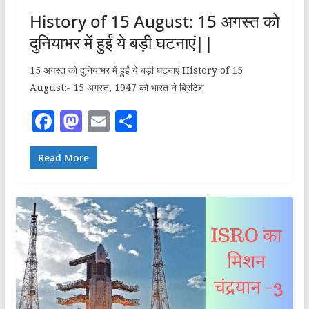
History of 15 August: 15 अगस्त को
दुनियाभर में हुईं ये बड़ी घटनाएं||
15 अगस्त को दुनियाभर में हुईं ये बड़ी घटनाएं History of 15
August:- 15 अगस्त, 1947 को भारत ने ब्रिटिश
F
M
E
S
a
a
m
h
c
st
ai
ar
Read More
e
o
l
e
b
d
o
o
o
n
k