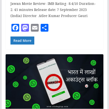
Jawan Movie Review- IMB Rating- 8.4/10 Duration-
2. 45 minutes Release date: 7 September 2023
(India) Director Atlee Kumar Producer Gauri
F
M
E
S
a
a
m
h
c
st
ai
ar
Read More
e
o
l
e
b
d
o
o
o
n
k