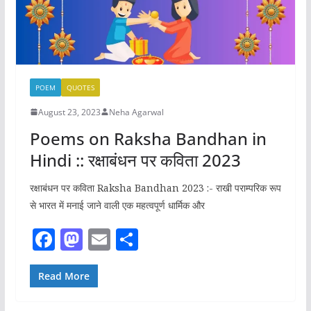
POEM
QUOTES
August 23, 2023
Neha Agarwal
Poems on Raksha Bandhan in
Hindi :: रक्षाबंधन पर कविता 2023
रक्षाबंधन पर कविता Raksha Bandhan 2023 :- राखी पराम्परिक रूप
से भारत में मनाई जाने वाली एक महत्वपूर्ण धार्मिक और
F
M
E
S
a
a
m
h
c
st
ai
ar
Read More
e
o
l
e