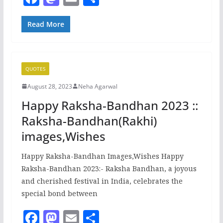
a
a
m
h
c
st
ai
ar
Read More
e
o
l
e
b
d
QUOTES
o
o
August 28, 2023
Neha Agarwal
o
n
Happy Raksha-Bandhan 2023 ::
k
Raksha-Bandhan(Rakhi)
images,Wishes
Happy Raksha-Bandhan Images,Wishes Happy
Raksha-Bandhan 2023:- Raksha Bandhan, a joyous
and cherished festival in India, celebrates the
special bond between
F
M
E
S