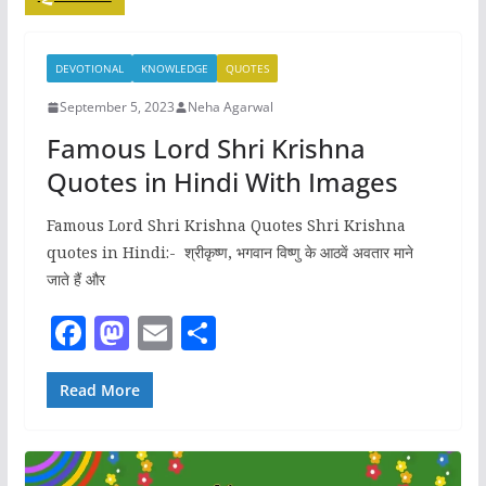
DEVOTIONAL
KNOWLEDGE
QUOTES
September 5, 2023
Neha Agarwal
Famous Lord Shri Krishna
Quotes in Hindi With Images
Famous Lord Shri Krishna Quotes Shri Krishna
quotes in Hindi:- श्रीकृष्ण, भगवान विष्णु के आठवें अवतार माने
जाते हैं और
F
M
E
S
a
a
m
h
c
st
ai
ar
Read More
e
o
l
e
b
d