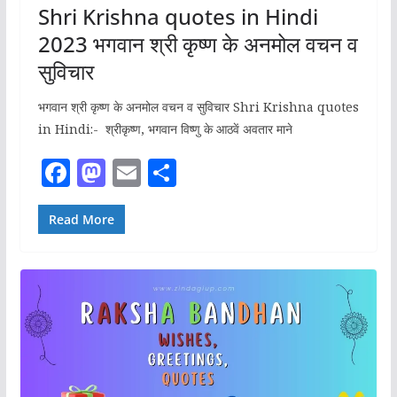
Shri Krishna quotes in Hindi
2023 भगवान श्री कृष्ण के अनमोल वचन व
सुविचार
भगवान श्री कृष्ण के अनमोल वचन व सुविचार Shri Krishna quotes
in Hindi:- श्रीकृष्ण, भगवान विष्णु के आठवें अवतार माने
F
M
E
S
a
a
m
h
c
st
ai
ar
Read More
e
o
l
e
b
d
o
o
o
n
k