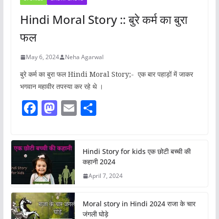
Hindi Moral Story :: बुरे कर्म का बुरा
फल
May 6, 2024
Neha Agarwal
बुरे कर्म का बुरा फल Hindi Moral Story;- एक बार पहाड़ों में जाकर
भगवान महावीर तपस्या कर रहे थे ।
F
M
E
S
a
a
m
h
c
st
ai
ar
e
o
l
e
Hindi Story for kids एक छोटी बच्ची की
कहानी 2024
b
d
April 7, 2024
o
o
o
n
Moral story in Hindi 2024 राजा के चार
k
जंगली घोड़े