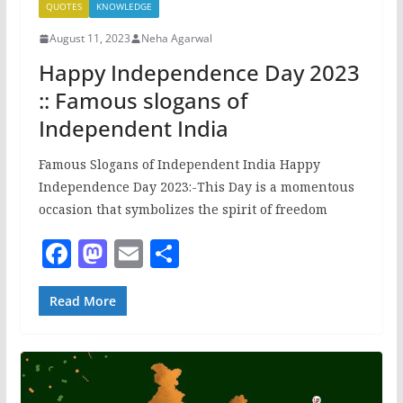
QUOTES
KNOWLEDGE
August 11, 2023
Neha Agarwal
Happy Independence Day 2023
:: Famous slogans of
Independent India
Famous Slogans of Independent India Happy
Independence Day 2023:-This Day is a momentous
occasion that symbolizes the spirit of freedom
F
M
E
S
a
a
m
h
c
st
ai
ar
Read More
e
o
l
e
b
d
o
o