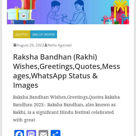
QUOTES
BAG OF WORDS
August 29, 2023
Neha Agarwal
Raksha Bandhan (Rakhi)
Wishes,Greetings,Quotes,Mess
ages,WhatsApp Status &
Images
Raksha Bandhan Wishes,Greetings,Quotes Raksha
Bandhan 2023:- Raksha Bandhan, also known as
Rakhi, is a significant Hindu festival celebrated
with great
F
M
E
S