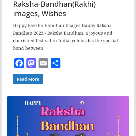
Raksha-Bandhan(Rakhi)
images, Wishes
Happy Raksha-Bandhan Images Happy Raksha-
Bandhan 2023:- Raksha Bandhan, a joyous and
cherished festival in India, celebrates the special
bond between
F
M
E
S
a
a
m
h
c
st
ai
ar
Read More
e
o
l
e
b
d
o
o
o
n
k