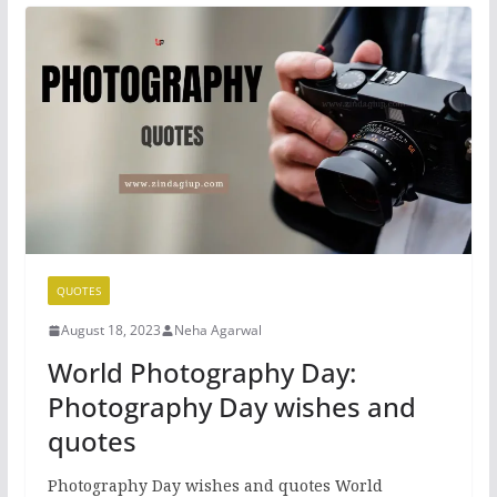
b
d
o
o
o
n
k
QUOTES
August 18, 2023
Neha Agarwal
World Photography Day:
Photography Day wishes and
quotes
Photography Day wishes and quotes World