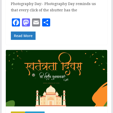
Photography Day:- Photography Day reminds us
that every click of the shutter has the
F
M
E
S
a
a
m
h
c
st
ai
ar
Read More
e
o
l
e
b
d
o
o
o
n
k