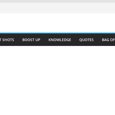
T SHOTS
BOOST UP
KNOWLEDGE
QUOTES
BAG O