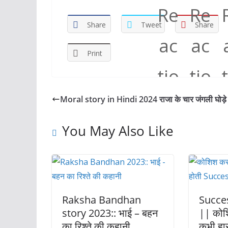
ac
as
m
h
e
to
ai
ar
Share
Tweet
Share
b
d
l
e
o
o
Print
o
n
k
Moral story in Hindi 2024 राजा के चार जंगली घोड़े
You May Also Like
Raksha Bandhan
Succe
story 2023:: भाई – बहन
|| कोश
का रिश्ते की कहानी
कभी हार