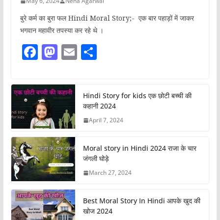
May 6, 2024
Neha Agarwal
बुरे कर्म का बुरा फल Hindi Moral Story;- एक बार पहाड़ों में जाकर
भगवान महावीर तपस्या कर रहे थे ।
F
M
E
S
a
a
m
h
c
st
ai
ar
e
o
l
e
Hindi Story for kids एक छोटी बच्ची की
कहानी 2024
b
d
April 7, 2024
o
o
o
n
Moral story in Hindi 2024 राजा के चार
k
जंगली घोड़े
March 27, 2024
Best Moral Story In Hindi आपके खुद की
खोज 2024