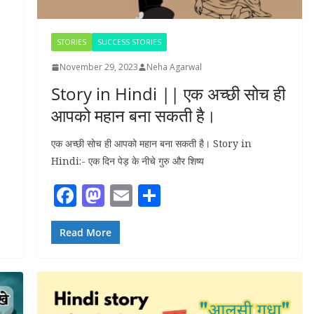
STORIES
SUCCESS STORIES
November 29, 2023
Neha Agarwal
Story in Hindi || एक अच्छी सोच ही
आपको महान बना सकती है।
एक अच्छी सोच ही आपको महान बना सकती है। Story in
Hindi:- एक दिन पेड़ के नीचे गुरु और शिष्य
F
M
E
S
ac
as
m
h
e
to
ai
ar
Read More
b
d
l
e
o
o
o
n