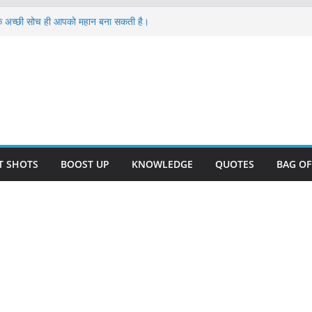
 अच्छी सोच ही आपको महान बना सकती है।
ुरे कर्म का बुरा फल
 एक छोटी बच्ची की कहानी 2024
2024 राजा के चार जंगली घोड़े
n Hindi आपके खुद की खोज 2024
T SHOTS
BOOST UP
KNOWLEDGE
QUOTES
BAG O