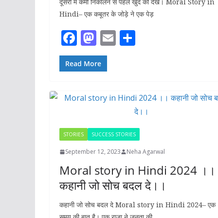
दूसरों मे कमी निकालने से पहले खुद को देखे। Moral Story in
Hindi– एक कबूतर के जोड़े ने एक पेड़
F
M
E
S
ac
as
m
h
e
to
ai
ar
Read More
b
d
l
e
o
o
o
n
k
STORIES
SUCCESS STORIES
September 12, 2023
Neha Agarwal
Moral story in Hindi 2024 ।।
कहानी जो सोच बदल दे।।
कहानी जो सोच बदल दे Moral story in Hindi 2024– एक
समय की बात है। एक राजा ने जनता की