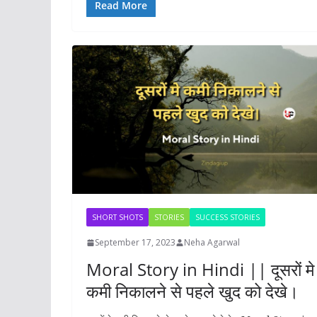
e
to
ai
ar
Read More
b
d
l
e
o
o
o
n
k
SHORT SHOTS
STORIES
SUCCESS STORIES
September 17, 2023
Neha Agarwal
Moral Story in Hindi || दूसरों मे
कमी निकालने से पहले खुद को देखे।