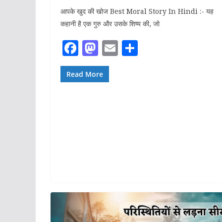
आपके खुद की खोज Best Moral Story In Hindi :- यह
कहानी है एक गुरु और उसके शिष्य की, जो
F
M
E
S
ac
as
m
h
e
to
ai
ar
Read More
b
d
l
e
o
o
o
n
k