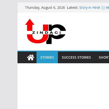
Skip
Latest:
Story in Hindi || एक
Thursday, August 6, 2026
to
Hindi Moral Story :: ब
Hindi Story for kids
content
Moral story in Hindi 
Best Moral Story I
STORIES
SUCCESS STORIES
SHOR