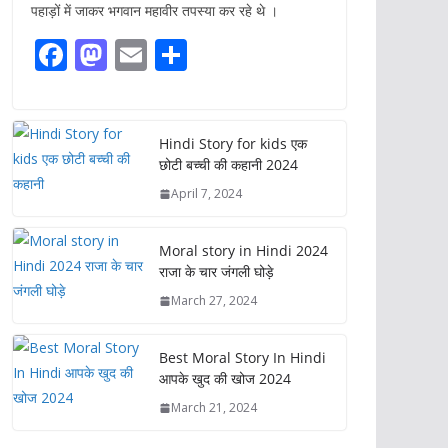
पहाड़ों में जाकर भगवान महावीर तपस्या कर रहे थे ।
F
M
E
S
ac
as
m
h
e
to
ai
ar
b
d
l
e
Hindi Story for kids एक
छोटी बच्ची की कहानी 2024
o
o
April 7, 2024
o
n
k
Moral story in Hindi 2024
राजा के चार जंगली घोड़े
March 27, 2024
Best Moral Story In Hindi
आपके खुद की खोज 2024
March 21, 2024