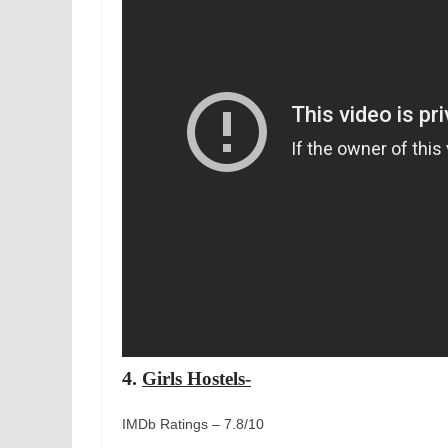
4.
Girls Hostels-
IMDb Ratings – 7.8/10