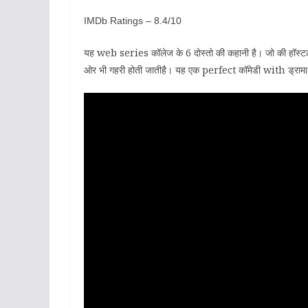
IMDb Ratings – 8.4/10
यह web series कॉलेज के 6 दोस्तो की कहानी है। जो की हॉस्टल में
ओर भी गहरी होती जातीहै। यह एक perfect कॉमेडी with ड्रा