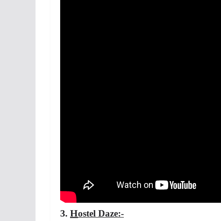
3.
H
ostel D
aze:-