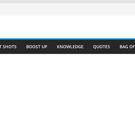
T SHOTS
BOOST UP
KNOWLEDGE
QUOTES
BAG O