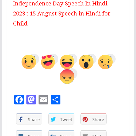
Independence Day Speech In Hindi
2023:: 15 August Speech in Hindi for
Child
0
0
0
0
0
0
F
M
E
S
a
a
m
h
c
st
ai
ar
Share
Tweet
Share
e
o
l
e