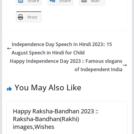
b
d
Share
Share
Mail
o
o
Print
o
n
k
Independence Day Speech In Hindi 2023:: 15
August Speech in Hindi for Child
Happy Independence Day 2023 :: Famous slogans
of Independent India
You May Also Like
Happy Raksha-Bandhan 2023 ::
Raksha-Bandhan(Rakhi)
images,Wishes