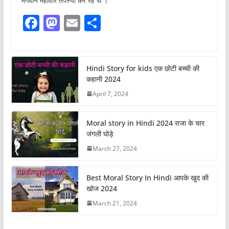
भगवान महावीर तपस्या कर रहे थे ।
F
M
E
S
a
a
m
h
c
st
ai
ar
e
o
l
e
Hindi Story for kids एक छोटी बच्ची की
कहानी 2024
b
d
April 7, 2024
o
o
o
n
Moral story in Hindi 2024 राजा के चार
k
जंगली घोड़े
March 27, 2024
Best Moral Story In Hindi आपके खुद की
खोज 2024
March 21, 2024