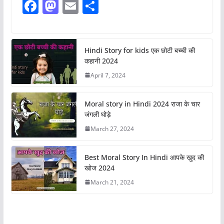
F
M
E
S
a
a
m
h
c
st
ai
ar
e
o
l
e
Hindi Story for kids एक छोटी बच्ची की
कहानी 2024
b
d
April 7, 2024
o
o
o
n
Moral story in Hindi 2024 राजा के चार
k
जंगली घोड़े
March 27, 2024
Best Moral Story In Hindi आपके खुद की
खोज 2024
March 21, 2024