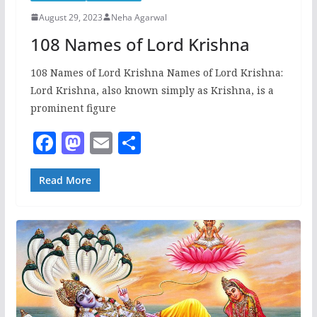
August 29, 2023
Neha Agarwal
108 Names of Lord Krishna
108 Names of Lord Krishna Names of Lord Krishna:
Lord Krishna, also known simply as Krishna, is a
prominent figure
F
M
E
S
a
a
m
h
c
st
ai
ar
Read More
e
o
l
e
b
d
o
o
o
n
k