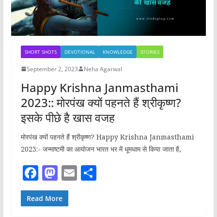
SHORT SHOTS
DEVOTIONAL
KNOWLEDGE
STORIES
September 2, 2023
Neha Agarwal
Happy Krishna Janmasthami
2023:: मोरपंख क्यों पहनते हैं श्रीकृष्ण?
इसके पीछे है खास वजह
मोरपंख क्यों पहनते हैं श्रीकृष्ण? Happy Krishna Janmasthami
2023:- जन्माष्टमी का आयोजन भारत भर में धूमधाम से किया जाता है,
F
M
E
S
a
a
m
h
c
st
ai
ar
Read More