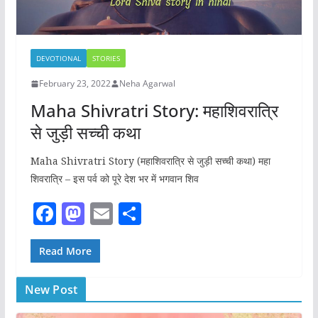
DEVOTIONAL
STORIES
February 23, 2022
Neha Agarwal
Maha Shivratri Story: महाशिवरात्रि
से जुड़ी सच्ची कथा
Maha Shivratri Story (महाशिवरात्रि से जुड़ी सच्ची कथा) महा
शिवरात्रि – इस पर्व को पूरे देश भर में भगवान शिव
F
M
E
S
a
a
m
h
c
st
ai
ar
Read More
e
o
l
e
New Post
b
d