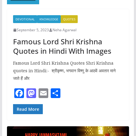
DEVOTIONAL
KNOWLEDGE
QUOTES
September 5, 2023
Neha Agarwal
Famous Lord Shri Krishna
Quotes in Hindi With Images
Famous Lord Shri Krishna Quotes Shri Krishna
quotes in Hindi:- श्रीकृष्ण, भगवान विष्णु के आठवें अवतार माने
जाते हैं और
F
M
E
S
a
a
m
h
c
st
ai
ar
Read More
e
o
l
e
b
d