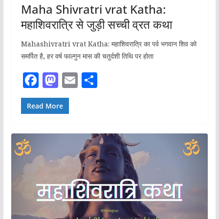
Maha Shivratri vrat Katha:
महाशिवरात्रि से जुड़ी सच्ची व्रत कथा
Mahashivratri vrat Katha: महाशिवरात्रि का पर्व भगवान शिव को
समर्पित है, हर वर्ष फाल्गुन मास की चतुर्दशी तिथि पर होता
F
M
E
S
a
a
m
h
c
st
ai
ar
Read More
e
o
l
e
b
d
o
o
o
n
k