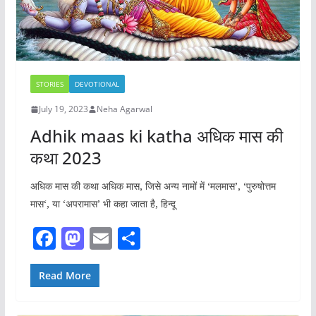
STORIES
DEVOTIONAL
July 19, 2023
Neha Agarwal
Adhik maas ki katha अधिक मास की
कथा 2023
अधिक मास की कथा अधिक मास, जिसे अन्य नामों में ‘मलमास’, ‘पुरुषोत्तम
मास‘, या ‘अपरामास’ भी कहा जाता है, हिन्दू
F
M
E
S
a
a
m
h
c
st
ai
ar
Read More
e
o
l
e