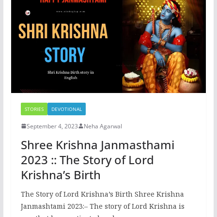
o
o
o
n
k
STORIES
DEVOTIONAL
September 4, 2023
Neha Agarwal
Shree Krishna Janmasthami
2023 :: The Story of Lord
Krishna’s Birth
The Story of Lord Krishna’s Birth Shree Krishna
Janmashtami 2023:– The story of Lord Krishna is