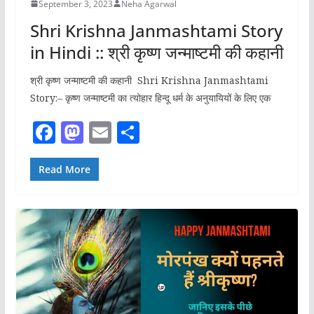
September 3, 2023
Neha Agarwal
Shri Krishna Janmashtami Story
in Hindi :: श्री कृष्ण जन्माष्टमी की कहानी
श्री कृष्ण जन्माष्टमी की कहानी Shri Krishna Janmashtami
Story:– कृष्ण जन्माष्टमी का त्योहार हिन्दू धर्म के अनुयायियों के लिए एक
F
M
E
S
a
a
m
h
c
st
ai
ar
Read More
e
o
l
e
b
d
o
o
o
n
k