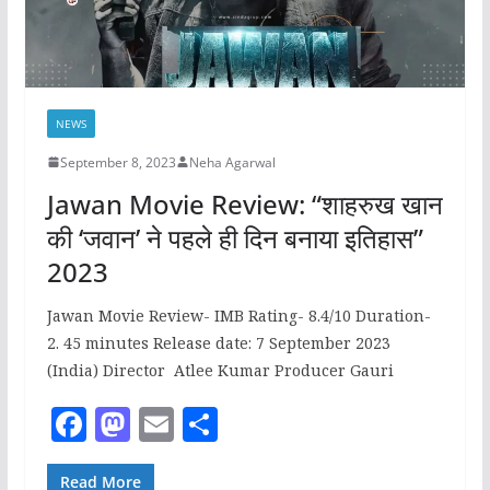
NEWS
September 8, 2023
Neha Agarwal
Jawan Movie Review: “शाहरुख खान
की ‘जवान’ ने पहले ही दिन बनाया इतिहास”
2023
Jawan Movie Review- IMB Rating- 8.4/10 Duration-
2. 45 minutes Release date: 7 September 2023
(India) Director Atlee Kumar Producer Gauri
F
M
E
S
a
a
m
h
Read More