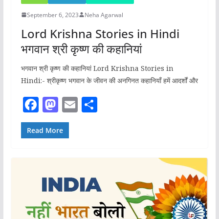
September 6, 2023
Neha Agarwal
Lord Krishna Stories in Hindi
भगवान श्री कृष्ण की कहानियां
भगवान श्री कृष्ण की कहानियां Lord Krishna Stories in
Hindi:- श्रीकृष्ण भगवान के जीवन की अनगिनत कहानियाँ हमें आदर्शों और
F
M
E
S
a
a
m
h
c
st
ai
ar
Read More
e
o
l
e
b
d
o
o
o
n
k