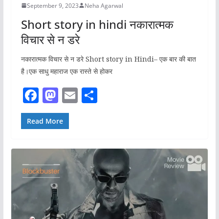
September 9, 2023
Neha Agarwal
Short story in hindi नकारात्मक
विचार से न डरे
नकारात्मक विचार से न डरे Short story in Hindi– एक बार की बात
है।एक साधु महाराज एक रास्ते से होकर
F
M
E
S
a
a
m
h
c
st
ai
ar
Read More
e
o
l
e
b
d
o
o
o
n
k