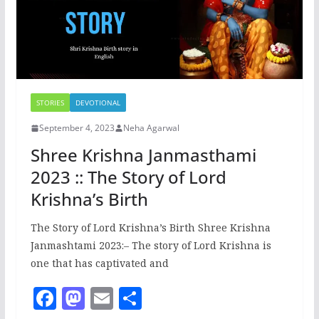
k
STORIES
DEVOTIONAL
September 4, 2023
Neha Agarwal
Shree Krishna Janmasthami
2023 :: The Story of Lord
Krishna’s Birth
The Story of Lord Krishna’s Birth Shree Krishna
Janmashtami 2023:– The story of Lord Krishna is
one that has captivated and
F
M
E
S