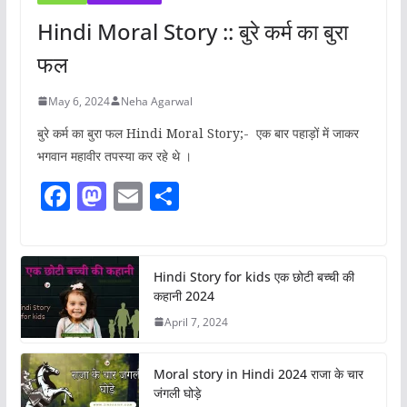
Hindi Moral Story :: बुरे कर्म का बुरा
फल
May 6, 2024
Neha Agarwal
बुरे कर्म का बुरा फल Hindi Moral Story;- एक बार पहाड़ों में जाकर
भगवान महावीर तपस्या कर रहे थे ।
F
M
E
S
a
a
m
h
c
st
ai
ar
e
o
l
e
Hindi Story for kids एक छोटी बच्ची की
कहानी 2024
b
d
April 7, 2024
o
o
o
n
Moral story in Hindi 2024 राजा के चार
k
जंगली घोड़े