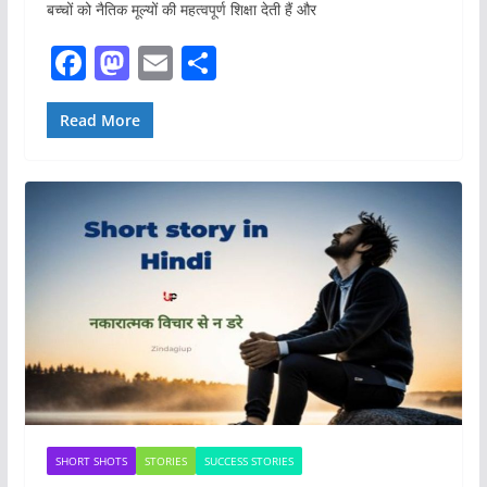
बच्चों को नैतिक मूल्यों की महत्वपूर्ण शिक्षा देती हैं और
F
M
E
S
a
a
m
h
c
st
ai
ar
Read More
e
o
l
e
b
d
o
o
o
n
k
SHORT SHOTS
STORIES
SUCCESS STORIES