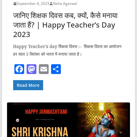
September 4, 2023
Neha Agarwal
जानिए शिक्षक दिवस कब, क्यों, कैसे मनाया
जाता हैं? | Happy Teacher’s Day
2023
Happy Teacher’s day शिक्षक दिवस :– शिक्षक दिवस का आयोजन
हर साल 5 सितंबर को भारत में मनाया जाता है।
F
M
E
S
a
a
m
h
c
st
ai
ar
Read More
e
o
l
e
b
d
o
o
o
n