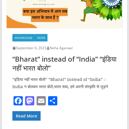
KNOWLEDGE
NEWS
September 6, 2023
Neha Agarwal
“Bharat” instead of “India” “इंडिया
नहीं भारत बोलो”
“इंडिया नहीं भारत बोलो” “Bharat” instead of “India” :-
India न बोलकर भारत बोलें,भारत शब्द, हमे अपनी संस्कृति से जुड़ने
F
M
E
S
a
a
m
h
c
st
ai
ar
Read More
e
o
l
e