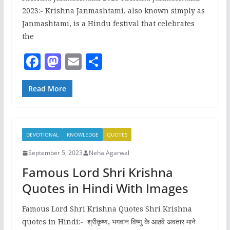
2023:- Krishna Janmashtami, also known simply as
Janmashtami, is a Hindu festival that celebrates
the
F
M
E
S
a
a
m
h
c
st
ai
ar
Read More
e
o
l
e
b
d
DEVOTIONAL
KNOWLEDGE
QUOTES
o
o
September 5, 2023
Neha Agarwal
o
n
Famous Lord Shri Krishna
k
Quotes in Hindi With Images
Famous Lord Shri Krishna Quotes Shri Krishna
quotes in Hindi:- श्रीकृष्ण, भगवान विष्णु के आठवें अवतार माने