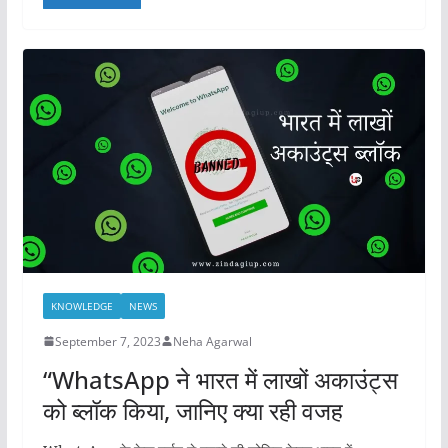
c
st
ai
ar
e
o
l
e
b
d
o
o
o
n
k
KNOWLEDGE
NEWS
September 7, 2023
Neha Agarwal
“WhatsApp ने भारत में लाखों अकाउंट्स
को ब्लॉक किया, जानिए क्या रही वजह