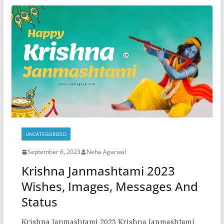
b
d
o
o
o
n
k
UNCATEGORIZED
September 6, 2023
Neha Agarwal
Krishna Janmashtami 2023
Wishes, Images, Messages And
Status
Krishna Janmashtami 2023 Krishna Janmashtami