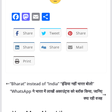
F
M
E
S
a
a
m
h
c
st
ai
ar
Share
Tweet
Share
e
o
l
e
b
d
Share
Share
Mail
o
o
Print
o
n
k
“Bharat” instead of “India” “इंडिया नहीं भारत बोलो”
“WhatsApp ने भारत में लाखों अकाउंट्स को ब्लॉक किया, जानिए
क्या रही वजह