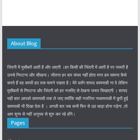
About Blog
जिंदगी में मुसीबतें आती है और आएगी ।हर किसी की जिंदगी में आती है पर जरूरी है
उनसे निपटना और सीखना। जीतना हर बार संभव नहीं होता मगर हम सामना कैसे
करते हैं वह काफी हद तक मायने रखता है। मेरे ब्लॉग शायद कामयाबी ना दे लेकिन
मुसीबतों से निपटना और जिंदगी को हर नजरिए से देखना जरूर सिखाएगी । शायद
यही बात आपको कामयाबी तक ले जाए क्योंकि सही नजरिया नाकामयाबी में छुपी हुई
कामयाबी भी दिखा देता है । अगली बार जब कभी फिर से उठ खड़ा होना पड़ेगा ,तो
आप शून्य से नहीं अनुभव से शुरु कर रहे होंगे।
Pages