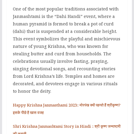
One of the most popular traditions associated with
Janmashtami is the “Dahi Handi” event, where a
human pyramid is formed to break a pot of curd
(dahi) that is suspended at a considerable height.
This event symbolizes the playful and mischievous
nature of young Krishna, who was known for
stealing butter and curd from households. The
celebrations usually involve fasting, praying,
singing devotional songs, and recounting stories
from Lord Krishna’s life. Temples and homes are
decorated, and devotees engage in various rituals
to honor the deity.
Happy Krishna Janmasthami 2023:: मोरपंख क्यों पहनते हैं श्रीकृष्ण?
इसके पीछे है खास वजह
Shri Krishna Janmashtami Story in Hindi :: श्री कृष्ण जन्माष्टमी
की कहानी