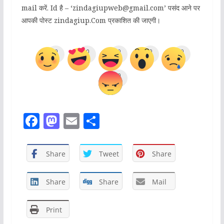
mail करें. Id है – ‘zindagiupweb@gmail.com’ पसंद आने पर
आपकी पोस्ट zindagiup.Com प्रकाशित की जाएगी।
0
0
0
0
0
0
F
M
E
S
a
a
m
h
c
st
ai
ar
Share
Tweet
Share
e
o
l
e
b
d
Share
Share
Mail
o
o
Print
o
n