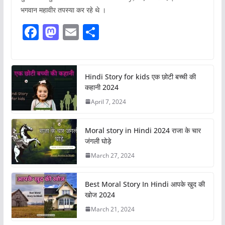
भगवान महावीर तपस्या कर रहे थे ।
F
M
E
S
a
a
m
h
c
st
ai
ar
e
o
l
e
Hindi Story for kids एक छोटी बच्ची की
कहानी 2024
b
d
April 7, 2024
o
o
o
n
Moral story in Hindi 2024 राजा के चार
k
जंगली घोड़े
March 27, 2024
Best Moral Story In Hindi आपके खुद की
खोज 2024
March 21, 2024