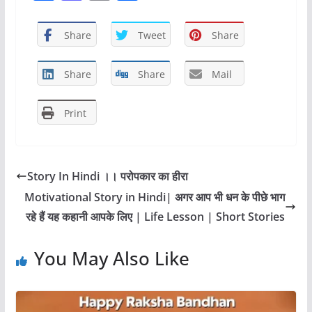
a
a
m
h
c
st
ai
ar
Share
Tweet
Share
e
o
l
e
b
d
Share
Share
Mail
o
o
Print
o
n
k
Story In Hindi ।। परोपकार का हीरा
Motivational Story in Hindi| अगर आप भी धन के पीछे भाग
रहे हैं यह कहानी आपके लिए | Life Lesson | Short Stories
You May Also Like