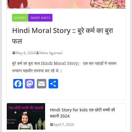
STORIES
SHORT SHOTS
Hindi Moral Story :: बुरे कर्म का बुरा
फल
May 6, 2024
Neha Agarwal
बुरे कर्म का बुरा फल Hindi Moral Story;- एक बार पहाड़ों में जाकर
भगवान महावीर तपस्या कर रहे थे ।
F
M
E
S
a
a
m
h
c
st
ai
ar
e
o
l
e
Hindi Story for kids एक छोटी बच्ची की
कहानी 2024
b
d
April 7, 2024
o
o