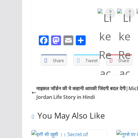
0
0
F
M
E
S
ac
as
m
h
e
to
ai
ar
Share
Tweet
Share
b
d
l
e
o
o
o
n
माइकल जॉर्डन की ये कहानी आपकी जिंदगी बदल देगी|Mi
k
Jordan Life Story in Hindi
You May Also Like