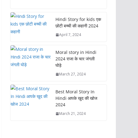
ac
as
m
h
e
to
ai
ar
b
d
l
e
Hindi Story for kids एक
छोटी बच्ची की कहानी 2024
o
o
April 7, 2024
o
n
k
Moral story in Hindi
2024 राजा के चार जंगली
घोड़े
March 27, 2024
Best Moral Story In
Hindi आपके खुद की खोज
2024
March 21, 2024