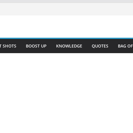
T SHOTS
BOOST UP
KNOWLEDGE
QUOTES
BAG O