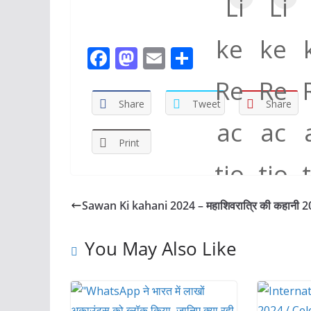
F
M
E
S
ac
as
m
h
e
to
ai
ar
Share
Tweet
Share
b
d
l
e
o
o
Print
o
n
k
Sawan Ki kahani 2024 – महाशिवरात्रि की कहानी 
You May Also Like