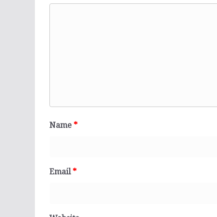
Name
*
Email
*