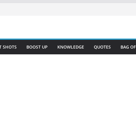
T SHOTS
BOOST UP
KNOWLEDGE
QUOTES
BAG O