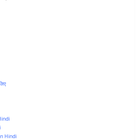
 लिए
Hindi
i
 In Hindi