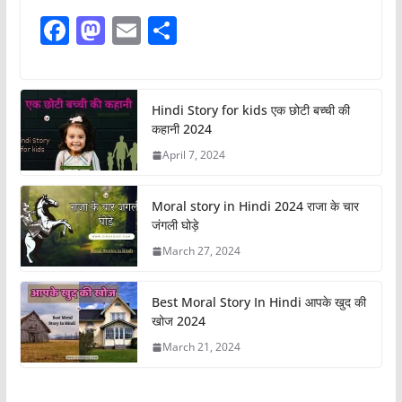
F
M
E
S
a
a
m
h
c
st
ai
ar
e
o
l
e
Hindi Story for kids एक छोटी बच्ची की
कहानी 2024
b
d
April 7, 2024
o
o
o
n
Moral story in Hindi 2024 राजा के चार
k
जंगली घोड़े
March 27, 2024
Best Moral Story In Hindi आपके खुद की
खोज 2024
March 21, 2024