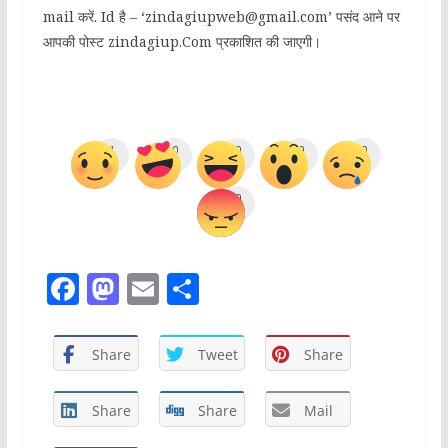
mail करें. Id है – ‘zindagiupweb@gmail.com’ पसंद आने पर
आपकी पोस्ट zindagiup.Com प्रकाशित की जाएगी।
1
0
0
0
0
0
F
M
E
S
a
a
m
h
c
st
ai
ar
Share
Tweet
Share
e
o
l
e
b
d
Share
Share
Mail