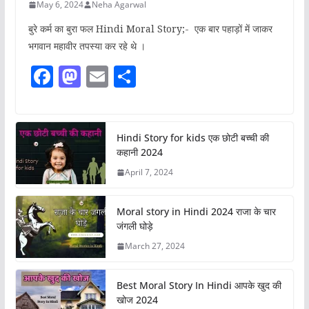
May 6, 2024
Neha Agarwal
बुरे कर्म का बुरा फल Hindi Moral Story;- एक बार पहाड़ों में जाकर
भगवान महावीर तपस्या कर रहे थे ।
F
M
E
S
a
a
m
h
c
st
ai
ar
e
o
l
e
Hindi Story for kids एक छोटी बच्ची की
कहानी 2024
b
d
April 7, 2024
o
o
o
n
Moral story in Hindi 2024 राजा के चार
k
जंगली घोड़े
March 27, 2024
Best Moral Story In Hindi आपके खुद की
खोज 2024