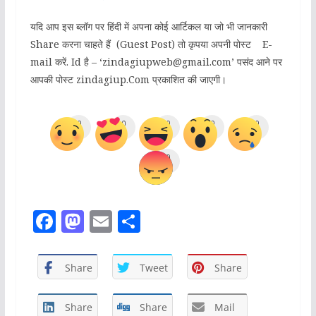
यदि आप इस ब्लॉग पर हिंदी में अपना कोई आर्टिकल या जो भी जानकारी
Share करना चाहते हैं (Guest Post) तो कृपया अपनी पोस्ट E-
mail करें. Id है – ‘zindagiupweb@gmail.com’ पसंद आने पर
आपकी पोस्ट zindagiup.Com प्रकाशित की जाएगी।
0
0
0
0
0
0
F
M
E
S
a
a
m
h
c
st
ai
ar
Share
Tweet
Share
e
o
l
e
b
d
Share
Share
Mail