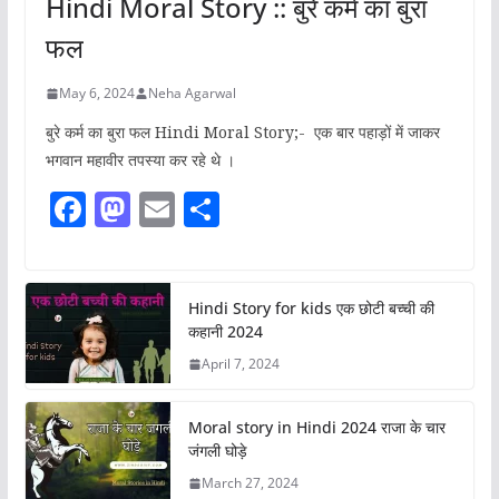
Hindi Moral Story :: बुरे कर्म का बुरा
फल
May 6, 2024
Neha Agarwal
बुरे कर्म का बुरा फल Hindi Moral Story;- एक बार पहाड़ों में जाकर
भगवान महावीर तपस्या कर रहे थे ।
F
M
E
S
a
a
m
h
c
st
ai
ar
e
o
l
e
Hindi Story for kids एक छोटी बच्ची की
कहानी 2024
b
d
April 7, 2024
o
o
o
n
Moral story in Hindi 2024 राजा के चार
k
जंगली घोड़े
March 27, 2024