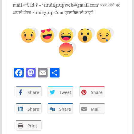
mail करें. Id है – ‘zindagiupweb@gmail.com’ पसंद आने पर
आपकी पोस्ट zindagiup.Com प्रकाशित की जाएगी।
0
0
0
0
0
0
F
M
E
S
a
a
m
h
c
st
ai
ar
Share
Tweet
Share
e
o
l
e
b
d
Share
Share
Mail
o
o
Print
o
n