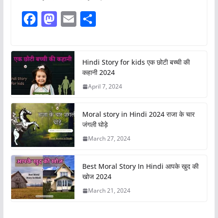
F
M
E
S
a
a
m
h
c
st
ai
ar
e
o
l
e
Hindi Story for kids एक छोटी बच्ची की
कहानी 2024
b
d
April 7, 2024
o
o
o
n
Moral story in Hindi 2024 राजा के चार
k
जंगली घोड़े
March 27, 2024
Best Moral Story In Hindi आपके खुद की
खोज 2024
March 21, 2024