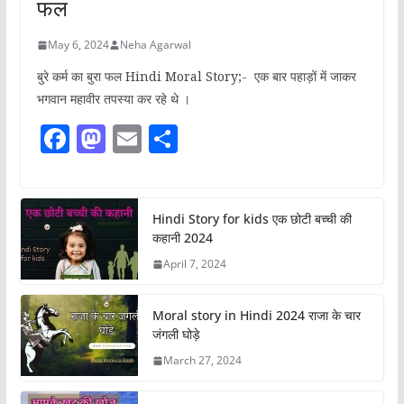
फल
May 6, 2024
Neha Agarwal
बुरे कर्म का बुरा फल Hindi Moral Story;- एक बार पहाड़ों में जाकर
भगवान महावीर तपस्या कर रहे थे ।
F
M
E
S
a
a
m
h
c
st
ai
ar
e
o
l
e
Hindi Story for kids एक छोटी बच्ची की
कहानी 2024
b
d
April 7, 2024
o
o
o
n
Moral story in Hindi 2024 राजा के चार
k
जंगली घोड़े
March 27, 2024