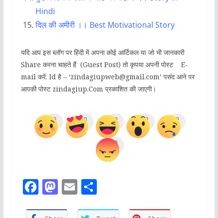
Hindi
दिल की अमीरी ।। Best Motivational Story
यदि आप इस ब्लॉग पर हिंदी में अपना कोई आर्टिकल या जो भी जानकारी
Share करना चाहते हैं (Guest Post) तो कृपया अपनी पोस्ट E-
mail करें. Id है – ‘zindagiupweb@gmail.com’ पसंद आने पर
आपकी पोस्ट zindagiup.Com प्रकाशित की जाएगी।
0
0
0
0
0
0
F
M
E
S
a
a
m
h
c
st
ai
ar